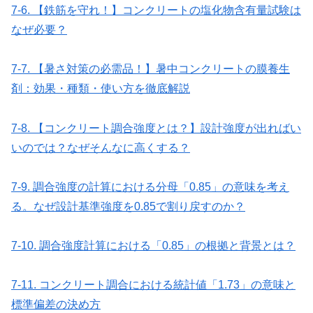
7-6. 【鉄筋を守れ！】コンクリートの塩化物含有量試験は
なぜ必要？
7-7. 【暑さ対策の必需品！】暑中コンクリートの膜養生
剤：効果・種類・使い方を徹底解説
7-8. 【コンクリート調合強度とは？】設計強度が出ればい
いのでは？なぜそんなに高くする？
7-9. 調合強度の計算における分母「0.85」の意味を考え
る。なぜ設計基準強度を0.85で割り戻すのか？
7-10. 調合強度計算における「0.85」の根拠と背景とは？
7-11. コンクリート調合における統計値「1.73」の意味と
標準偏差の決め方