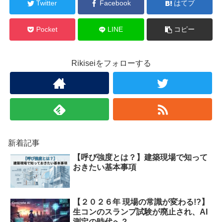
Twitter
Facebook
はてブ
Pocket
LINE
コピー
Rikiseiをフォローする
新着記事
【呼び強度とは？】建築現場で知って
おきたい基本事項
【２０２６年 現場の常識が変わる!?】
生コンのスランプ試験が廃止され、AI
測定の時代へ？