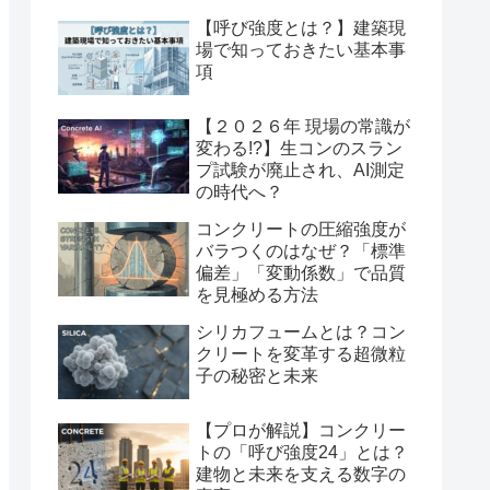
【呼び強度とは？】建築現
場で知っておきたい基本事
項
【２０２６年 現場の常識が
変わる!?】生コンのスラン
プ試験が廃止され、AI測定
の時代へ？
コンクリートの圧縮強度が
バラつくのはなぜ？「標準
偏差」「変動係数」で品質
を見極める方法
シリカフュームとは？コン
クリートを変革する超微粒
子の秘密と未来
【プロが解説】コンクリー
トの「呼び強度24」とは？
建物と未来を支える数字の